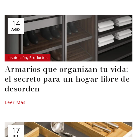
14
AGO
,
Inspiración
Productos
Armarios que organizan tu vida:
el secreto para un hogar libre de
desorden
Leer Más
17
JUL