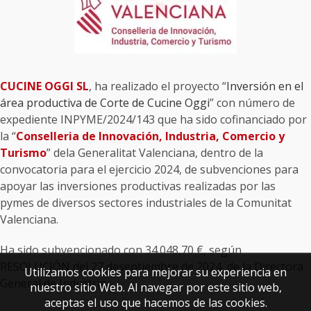
CUCINE OGGI SL
, ha realizado el proyecto “
Inversión en el
área productiva de Corte de Cucine Oggi
” con número de
expediente INPYME/2024/143 que ha sido cofinanciado por
la “
Conselleria de Innovación, Industria, Comercio y
Turismo
” dela Generalitat Valenciana, dentro de la
convocatoria para el ejercicio 2024, de subvenciones para
apoyar las inversiones productivas realizadas por las
pymes de diversos sectores industriales de la Comunitat
Valenciana.
Ha sido subvencionado con 34.048,70 €, según
RESOLUCIÓN del 27 deseptiembre de 2024, de la Directora
Utilizamos cookies para mejorar su experiencia en
General de Industria.
nuestro sitio Web. Al navegar por este sitio web,
aceptas el uso que hacemos de las cookies.