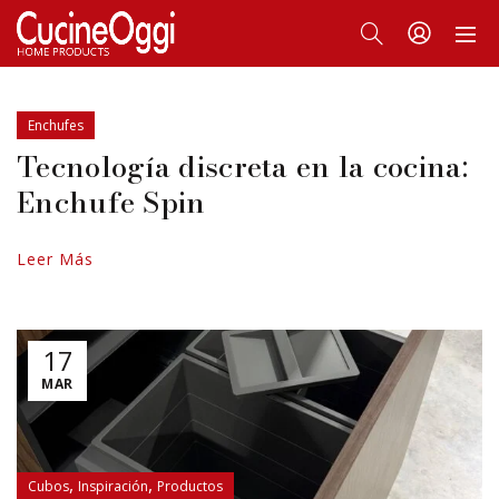
Enchufes
Tecnología discreta en la cocina:
Enchufe Spin
Leer Más
17
MAR
,
,
Cubos
Inspiración
Productos