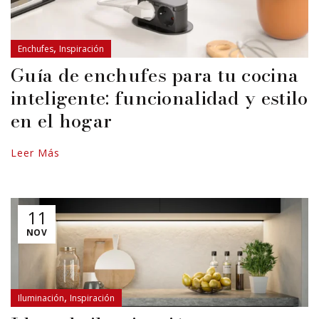
,
Enchufes
Inspiración
Guía de enchufes para tu cocina
inteligente: funcionalidad y estilo
en el hogar
Leer Más
11
NOV
,
Iluminación
Inspiración