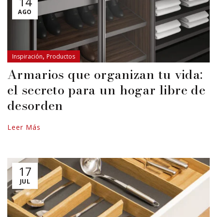
14
AGO
,
Inspiración
Productos
Armarios que organizan tu vida:
el secreto para un hogar libre de
desorden
Leer Más
17
JUL