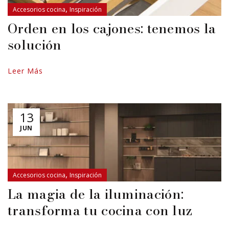
,
Accesorios cocina
Inspiración
Orden en los cajones: tenemos la
solución
Leer Más
13
JUN
,
Accesorios cocina
Inspiración
La magia de la iluminación:
transforma tu cocina con luz