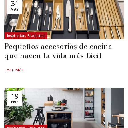
31
MAY
,
Inspiración
Productos
Pequeños accesorios de cocina
que hacen la vida más fácil
Leer Más
19
ENE
,