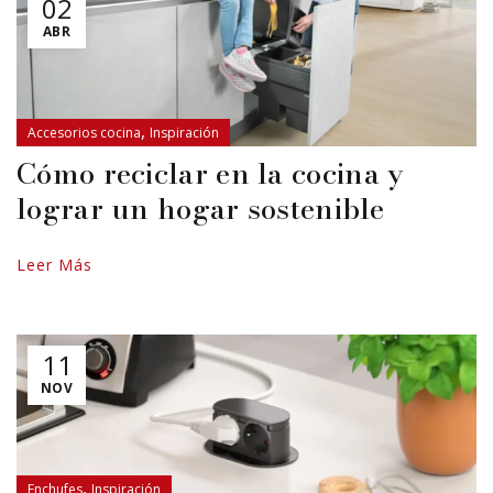
02
ABR
,
Accesorios cocina
Inspiración
Cómo reciclar en la cocina y
lograr un hogar sostenible
Leer Más
11
NOV
,
Enchufes
Inspiración