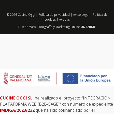
© 2026 Cucine Oggi |
Política de privacidad
|
Aviso Legal
|
Política de
cookies
|
Ayudas
Diseño Web
,
Fotografía
y
Marketing Online
UNANIME
CUCINE OGGI SL
, ha realizado el proyecto “INTEGRACIÓN
PLATAFORMA WEB (B2B-SAGE)” con número de expediente
IMDIGA/2023/232
que ha sido cofinanciado por el