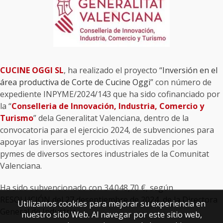
CUCINE OGGI SL
, ha realizado el proyecto “
Inversión en el
área productiva de Corte de Cucine Oggi
” con número de
expediente INPYME/2024/143 que ha sido cofinanciado por
la “
Conselleria de Innovación, Industria, Comercio y
Turismo
” dela Generalitat Valenciana, dentro de la
convocatoria para el ejercicio 2024, de subvenciones para
apoyar las inversiones productivas realizadas por las
pymes de diversos sectores industriales de la Comunitat
Valenciana.
Ha sido subvencionado con 34.048,70 €, según
RESOLUCIÓN del 27 deseptiembre de 2024, de la Directora
Utilizamos cookies para mejorar su experiencia en
General de Industria.
nuestro sitio Web. Al navegar por este sitio web,