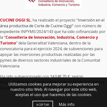
CUCINE OGGI SL
, ha realizado el proyecto “
Inversión en el
área productiva de Corte de Cucine Oggi
” con número de
expediente INPYME/2024/143 que ha sido cofinanciado por
la “
Conselleria de Innovación, Industria, Comercio y
Turismo
” dela Generalitat Valenciana, dentro de la
convocatoria para el ejercicio 2024, de subvenciones para
apoyar las inversiones productivas realizadas por las
pymes de diversos sectores industriales de la Comunitat
Valenciana.
Ha sido subvencionado con 34.048,70 €, según
RESOLUCIÓN del 27 deseptiembre de 2024, de la Directora
Utilizamos cookies para mejorar su experiencia en
General de Industria.
nuestro sitio Web. Al navegar por este sitio web,
aceptas el uso que hacemos de las cookies.
Más info
ACEPTAR