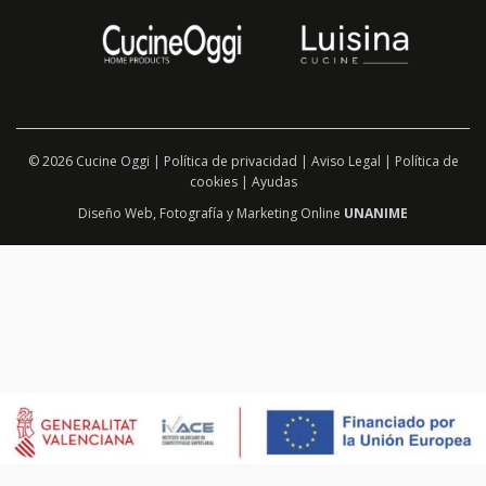
© 2026 Cucine Oggi |
Política de privacidad
|
Aviso Legal
|
Política de
cookies
|
Ayudas
Diseño Web
,
Fotografía
y
Marketing Online
UNANIME