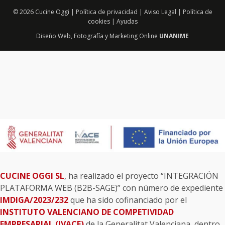
© 2026 Cucine Oggi |
Política de privacidad
|
Aviso Legal
|
Política de
cookies
|
Ayudas
Diseño Web
,
Fotografía
y
Marketing Online
UNANIME
CUCINE OGGI SL
, ha realizado el proyecto “INTEGRACIÓN
PLATAFORMA WEB (B2B-SAGE)” con número de expediente
IMDIGA/2023/232
que ha sido cofinanciado por el
INSTITUTO VALENCIANO DE COMPETIVIDAD
EMPRESARIAL (IVACE)
de la Generalitat Valenciana, dentro