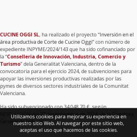
CUCINE OGGI SL
, ha realizado el proyecto “
Inversión en el
área productiva de Corte de Cucine Oggi
” con número de
expediente INPYME/2024/143 que ha sido cofinanciado por
la “
Conselleria de Innovación, Industria, Comercio y
Turismo
” dela Generalitat Valenciana, dentro de la
convocatoria para el ejercicio 2024, de subvenciones para
apoyar las inversiones productivas realizadas por las
pymes de diversos sectores industriales de la Comunitat
Valenciana.
Ha sido subvencionado con 34.048,70 €, según
RESOLUCIÓN del 27 deseptiembre de 2024, de la Directora
Utilizamos cookies para mejorar su experiencia en
General de Industria.
nuestro sitio Web. Al navegar por este sitio web,
aceptas el uso que hacemos de las cookies.