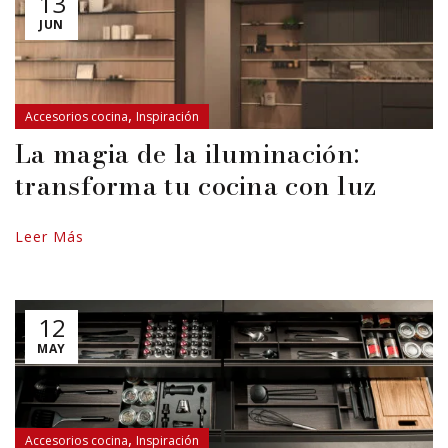
13
JUN
,
Accesorios cocina
Inspiración
La magia de la iluminación:
transforma tu cocina con luz
Leer Más
12
MAY
,
Accesorios cocina
Inspiración