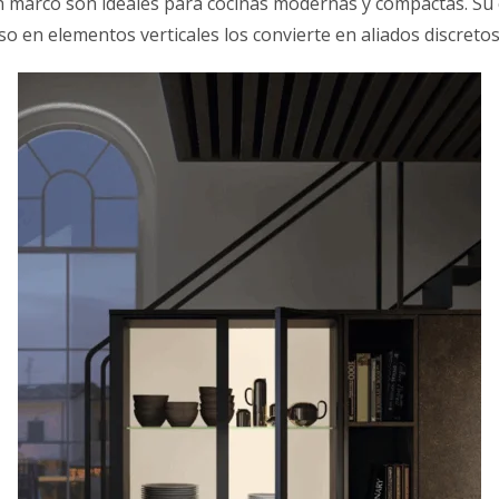
in marco son ideales para cocinas modernas y compactas. Su
uso en elementos verticales los convierte en aliados discreto