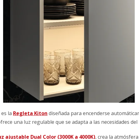
 es la
Regleta Kiton
diseñada para encenderse automáticame
 ofrece una luz regulable que se adapta a las necesidades de
z ajustable Dual Color (3000K a 4000K)
, crea la atmósfera