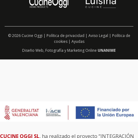
© 2026 Cucine Oggi |
Política de privacidad
|
Aviso Legal
|
Política de
cookies
|
Ayudas
Diseño Web
,
Fotografía
y
Marketing Online
UNANIME
CUCINE OGGI SL
, ha realizado el proyecto “INTEGRACIÓN