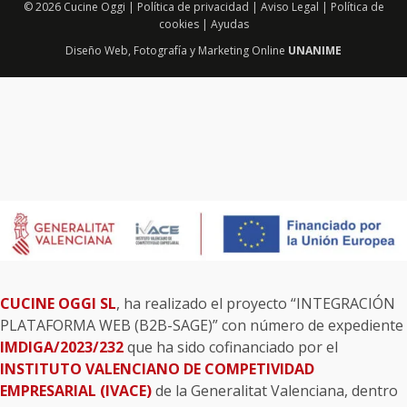
© 2026 Cucine Oggi |
Política de privacidad
|
Aviso Legal
|
Política de
cookies
|
Ayudas
Diseño Web
,
Fotografía
y
Marketing Online
UNANIME
CUCINE OGGI SL
, ha realizado el proyecto “INTEGRACIÓN
PLATAFORMA WEB (B2B-SAGE)” con número de expediente
IMDIGA/2023/232
que ha sido cofinanciado por el
INSTITUTO VALENCIANO DE COMPETIVIDAD
EMPRESARIAL (IVACE)
de la Generalitat Valenciana, dentro