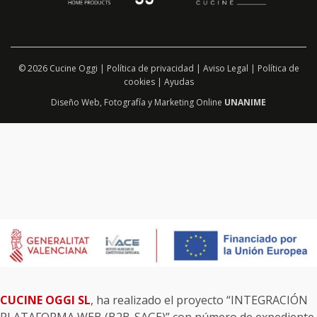
© 2026 Cucine Oggi |
Política de privacidad
|
Aviso Legal
|
Política de
cookies
|
Ayudas
Diseño Web
,
Fotografía
y
Marketing Online
UNANIME
CUCINE OGGI SL
, ha realizado el proyecto “INTEGRACIÓN
PLATAFORMA WEB (B2B-SAGE)” con número de expediente