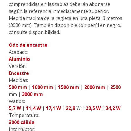
comprendidas en las tablas deberán abonarse
según la referencia inmediatamente superior.
Medida máxima de la regleta en una pieza: 3 metros
(3000 mm). También disponible con perfil en negro,
consulte disponibilidad.
Odo de encastre
Acabado:
Aluminio
Versión:
Encastre
Medidas:
500 mm
|
1000 mm
|
1500 mm
|
2000 mm
|
2500
mm |
3000 mm
Watios:
5,7 W
|
11,4 W
|
17,1 W
|
22,8
W |
28,5 W
|
34,2 W
Temperatura:
3000 cálida
Interruptor: