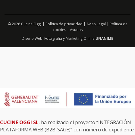
© 2026 Cucine Oggi |
Política de privacidad
|
Aviso Legal
|
Política de
cookies
|
Ayudas
Diseño Web
,
Fotografía
y
Marketing Online
UNANIME
CUCINE OGGI SL
, ha realizado el proyecto “INTEGRACIÓN
PLATAFORMA WEB (B2B-SAGE)” con número de expediente