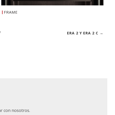
FRAME
/
ERA 2 Y ERA 2 C →
ar con nosotros.