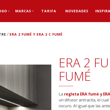
OGO
MARCAS
TARIFA
NOVEDADES
INSPIR
/
TRE
ERA 2 FUMÉ Y ERA 2 C FUMÉ
ERA 2 FU
FUMÉ
La
regleta ERA fumé y ER
un difusor antracita, el cua
oscuro. Al igual que las ante