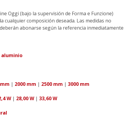
ne Oggi (bajo la supervisión de Forma e Funzione)
da cualquier composición deseada. Las medidas no
 deberán abonarse según la referencia inmediatamente
r aluminio
0 mm
|
2000 mm
|
2500 mm
|
3000 mm
2,4 W
|
28,00 W
|
33,60 W
ral