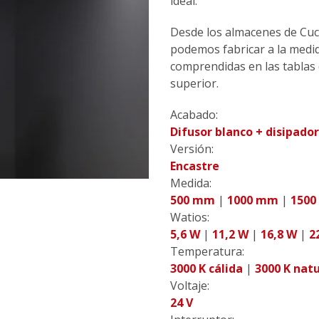
ideal.
Desde los almacenes de Cuci
podemos fabricar a la medi
comprendidas en las tablas
superior.
Acabado:
Difusor blanco + disipado
Versión:
Encastre
Medida:
500 mm
|
1000 mm
|
150
Watios:
5,6 W
|
11,2 W
|
16,8 W
|
2
Temperatura:
3000 K cálida
|
3000 K natu
Voltaje:
24 V