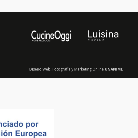
Diseño Web
,
Fotografía
y
Marketing Online
UNANIME