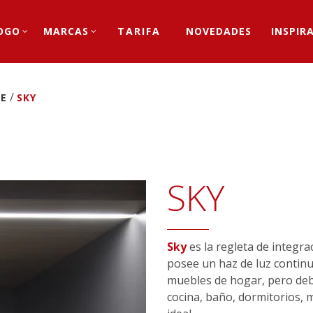
OGO
MARCAS
TARIFA
NOVEDADES
INSPIR
/
RE
SKY
SKY
Sky
es la regleta de integra
posee un haz de luz contin
muebles de hogar, pero debi
cocina, baño, dormitorios, 