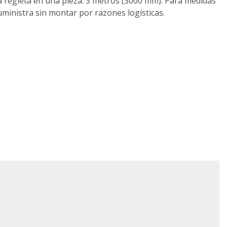
a regleta en una pieza: 3 metros (3000 mm). Para medidas
ministra sin montar por razones logísticas.