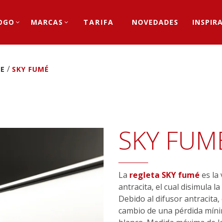
OGO
MARCAS
TARIFA
NOVEDADES
INSPIR
/
RE
SKY FUMÉ
SKY FUM
La
regleta SKY fumé
es la 
antracita, el cual disimula 
Debido al difusor antracit
cambio de una pérdida mínim