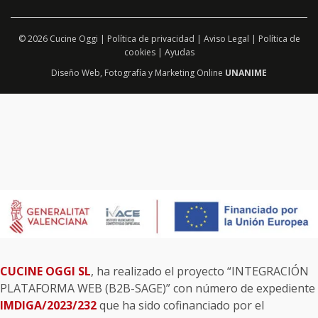
© 2026 Cucine Oggi |
Política de privacidad
|
Aviso Legal
|
Política de
cookies
|
Ayudas
Diseño Web
,
Fotografía
y
Marketing Online
UNANIME
CUCINE OGGI SL
, ha realizado el proyecto “INTEGRACIÓN
PLATAFORMA WEB (B2B-SAGE)” con número de expediente
IMDIGA/2023/232
que ha sido cofinanciado por el