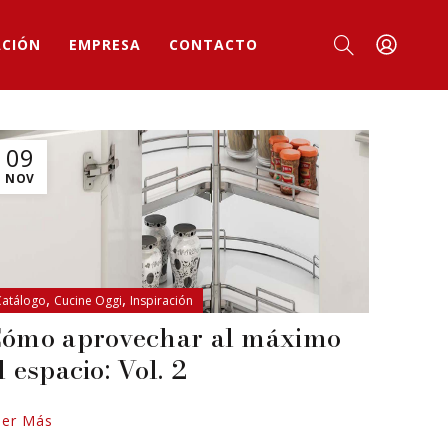
ACIÓN
EMPRESA
CONTACTO
09
NOV
,
,
Catálogo
Cucine Oggi
Inspiración
ómo aprovechar al máximo
l espacio: Vol. 2
eer Más