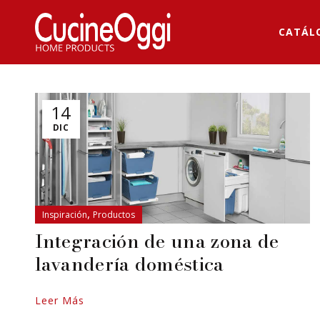
CATÁL
14
DIC
,
Inspiración
Productos
Integración de una zona de
lavandería doméstica
Leer Más