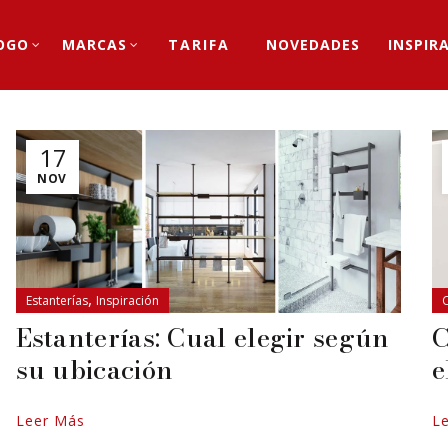
OGO
MARCAS
TARIFA
NOVEDADES
INSPIR
17
NOV
,
Estanterías
Inspiración
Estanterías: Cual elegir según
C
su ubicación
e
Leer Más
L