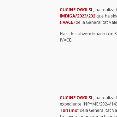
CUCINE OGGI SL
, ha reali
IMDIGA/2023/232
que ha sid
(IVACE)
de la Generalitat Val
Ha sido subvencionado con 38
IVACE.
CUCINE OGGI SL
, ha realiza
expediente INPYME/2024/143 q
Turismo
” dela Generalitat V
las inversiones productivas r