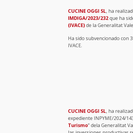
CUCINE OGGI SL
, ha reali
IMDIGA/2023/232
que ha sid
(IVACE)
de la Generalitat Val
Ha sido subvencionado con 38
IVACE.
CUCINE OGGI SL
, ha realiza
expediente INPYME/2024/143 q
Turismo
” dela Generalitat V
las inversiones productivas r