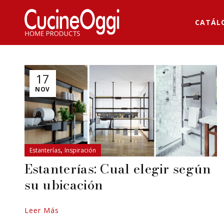
CATÁL
17
NOV
,
Estanterías
Inspiración
Estanterías: Cual elegir según
su ubicación
Leer Más