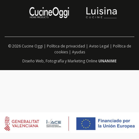
© 2026 Cucine Oggi |
Política de privacidad
|
Aviso Legal
|
Política de
cookies
|
Ayudas
Diseño Web
,
Fotografía
y
Marketing Online
UNANIME