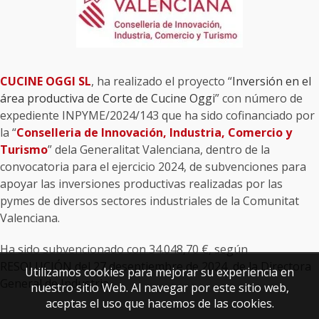
CUCINE OGGI SL
, ha realizado el proyecto “
Inversión en el
área productiva de Corte de Cucine Oggi
” con número de
expediente INPYME/2024/143 que ha sido cofinanciado por
la “
Conselleria de Innovación, Industria, Comercio y
Turismo
” dela Generalitat Valenciana, dentro de la
convocatoria para el ejercicio 2024, de subvenciones para
apoyar las inversiones productivas realizadas por las
pymes de diversos sectores industriales de la Comunitat
Valenciana.
Ha sido subvencionado con 34.048,70 €, según
RESOLUCIÓN del 27 deseptiembre de 2024, de la Directora
Utilizamos cookies para mejorar su experiencia en
General de Industria.
nuestro sitio Web. Al navegar por este sitio web,
aceptas el uso que hacemos de las cookies.