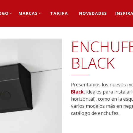
OGO
MARCAS
TARIFA
NOVEDADES
INSPIR
ENCHUFE
BLACK
Presentamos los nuevos mo
Black
, ideales para instalar
horizontal), como en la esq
varios modelos más en negr
catálogo de enchufes.