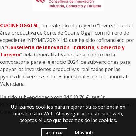
CUCINE OGGI SL
, ha realizado el proyecto “
Inversión en el
área productiva de Corte de Cucine Oggi
” con número de
expediente INPYME/2024/143 que ha sido cofinanciado por
la “
Conselleria de Innovación, Industria, Comercio y
Turismo
” dela Generalitat Valenciana, dentro de la
convocatoria para el ejercicio 2024, de subvenciones para
apoyar las inversiones productivas realizadas por las
pymes de diversos sectores industriales de la Comunitat
Valenciana.
Ha sido subvencionado con 34.048,70 €, según
RESOLUCIÓN del 27 deseptiembre de 2024, de la Directora
Utilizamos cookies para mejorar su experiencia en
General de Industria.
nuestro sitio Web. Al navegar por este sitio web,
aceptas el uso que hacemos de las cookies.
Más info
ACEPTAR