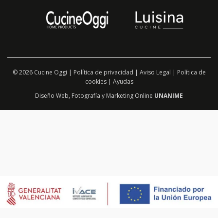
© 2026 Cucine Oggi |
Política de privacidad
|
Aviso Legal
|
Política de
cookies
|
Ayudas
Diseño Web
,
Fotografía
y
Marketing Online
UNANIME