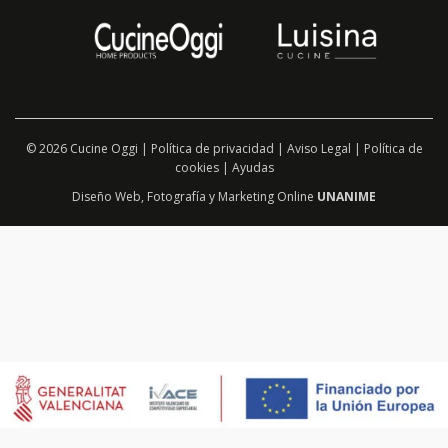
© 2026 Cucine Oggi |
Política de privacidad
|
Aviso Legal
|
Política de
cookies
|
Ayudas
Diseño Web
,
Fotografía
y
Marketing Online
UNANIME