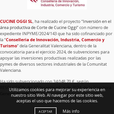
CUCINE OGGI SL
, ha realizado el proyecto “
Inversión en el
área productiva de Corte de Cucine Oggi
” con número de
expediente INPYME/2024/143 que ha sido cofinanciado por
la “
Conselleria de Innovación, Industria, Comercio y
Turismo
” dela Generalitat Valenciana, dentro de la
convocatoria para el ejercicio 2024, de subvenciones para
apoyar las inversiones productivas realizadas por las
pymes de diversos sectores industriales de la Comunitat
Valenciana.
Ha sido subvencionado con 34.048,70 €, según
RESOLUCIÓN del 27 deseptiembre de 2024, de la Directora
Utilizamos cookies para mejorar su experiencia en
General de Industria.
nuestro sitio Web. Al navegar por este sitio web,
aceptas el uso que hacemos de las cookies.
Más info
ACEPTAR