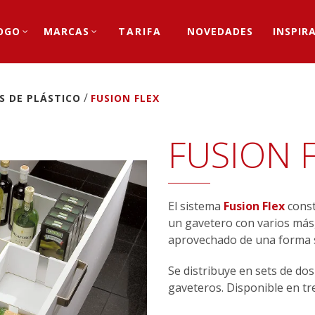
OGO
MARCAS
TARIFA
NOVEDADES
INSPIR
/
S DE PLÁSTICO
FUSION FLEX
FUSION 
El sistema
Fusion Flex
const
un gavetero con varios más
aprovechado de una forma sen
Se distribuye en sets de do
gaveteros. Disponible en tres