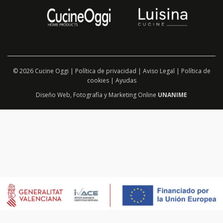
© 2026 Cucine Oggi |
Política de privacidad
|
Aviso Legal
|
Política de
cookies
|
Ayudas
Diseño Web
,
Fotografía
y
Marketing Online
UNANIME