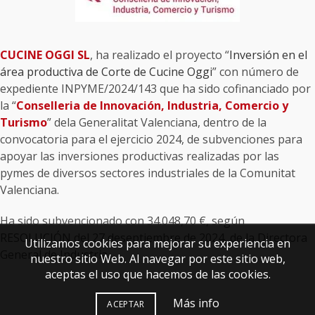
CUCINE OGGI SL
, ha realizado el proyecto “
Inversión en el
área productiva de Corte de Cucine Oggi
” con número de
expediente INPYME/2024/143 que ha sido cofinanciado por
la “
Conselleria de Innovación, Industria, Comercio y
Turismo
” dela Generalitat Valenciana, dentro de la
convocatoria para el ejercicio 2024, de subvenciones para
apoyar las inversiones productivas realizadas por las
pymes de diversos sectores industriales de la Comunitat
Valenciana.
Ha sido subvencionado con 34.048,70 €, según
RESOLUCIÓN del 27 deseptiembre de 2024, de la Directora
Utilizamos cookies para mejorar su experiencia en
General de Industria.
nuestro sitio Web. Al navegar por este sitio web,
aceptas el uso que hacemos de las cookies.
Más info
ACEPTAR