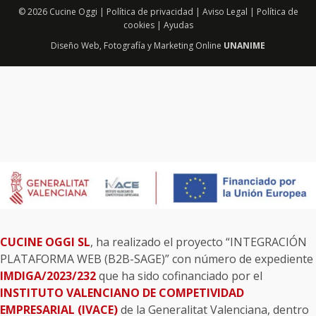
© 2026 Cucine Oggi |
Política de privacidad
|
Aviso Legal
|
Política de
cookies
|
Ayudas
Diseño Web
,
Fotografía
y
Marketing Online
UNANIME
CUCINE OGGI SL
, ha realizado el proyecto “INTEGRACIÓN
PLATAFORMA WEB (B2B-SAGE)” con número de expediente
IMDIGA/2023/232
que ha sido cofinanciado por el
INSTITUTO VALENCIANO DE COMPETIVIDAD
EMPRESARIAL (IVACE)
de la Generalitat Valenciana, dentro