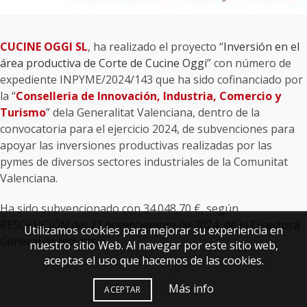
CUCINE OGGI SL
, ha realizado el proyecto “
Inversión en el
área productiva de Corte de Cucine Oggi
” con número de
expediente INPYME/2024/143 que ha sido cofinanciado por
la “
Conselleria de Innovación, Industria, Comercio y
Turismo
” dela Generalitat Valenciana, dentro de la
convocatoria para el ejercicio 2024, de subvenciones para
apoyar las inversiones productivas realizadas por las
pymes de diversos sectores industriales de la Comunitat
Valenciana.
Ha sido subvencionado con 34.048,70 €, según
RESOLUCIÓN del 27 deseptiembre de 2024, de la Directora
Utilizamos cookies para mejorar su experiencia en
General de Industria.
nuestro sitio Web. Al navegar por este sitio web,
aceptas el uso que hacemos de las cookies.
Más info
ACEPTAR