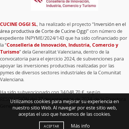
CUCINE OGGI SL
, ha realizado el proyecto “
Inversión en el
área productiva de Corte de Cucine Oggi
” con número de
expediente INPYME/2024/143 que ha sido cofinanciado por
la “
Conselleria de Innovación, Industria, Comercio y
Turismo
” dela Generalitat Valenciana, dentro de la
convocatoria para el ejercicio 2024, de subvenciones para
apoyar las inversiones productivas realizadas por las
pymes de diversos sectores industriales de la Comunitat
Valenciana.
Ha sido subvencionado con 34.048,70 €, según
RESOLUCIÓN del 27 deseptiembre de 2024, de la Directora
Utilizamos cookies para mejorar su experiencia en
General de Industria.
nuestro sitio Web. Al navegar por este sitio web,
aceptas el uso que hacemos de las cookies.
Más info
ACEPTAR