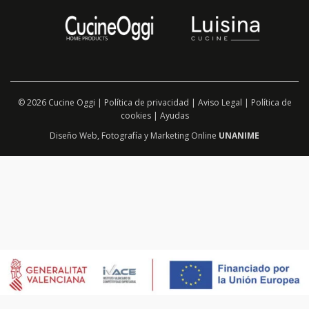
© 2026 Cucine Oggi |
Política de privacidad
|
Aviso Legal
|
Política de
cookies
|
Ayudas
Diseño Web
,
Fotografía
y
Marketing Online
UNANIME