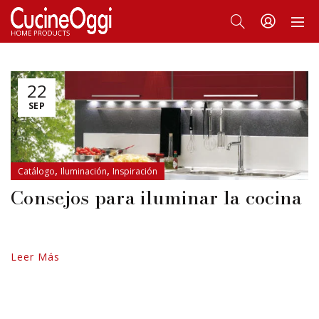
22
SEP
,
,
Catálogo
Iluminación
Inspiración
Consejos para iluminar la cocina
Leer Más