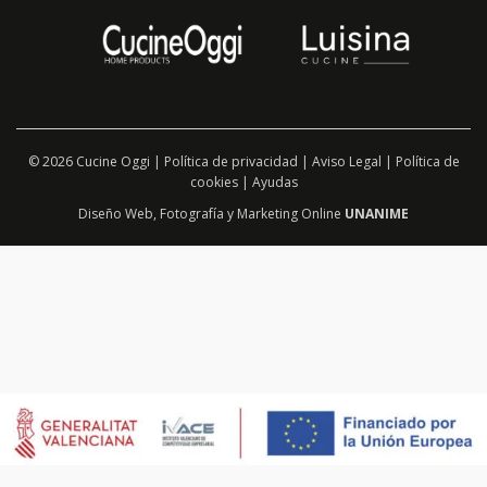
© 2026 Cucine Oggi |
Política de privacidad
|
Aviso Legal
|
Política de
cookies
|
Ayudas
Diseño Web
,
Fotografía
y
Marketing Online
UNANIME