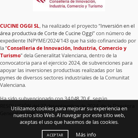
CUCINE OGGI SL
, ha realizado el proyecto “
Inversión en el
área productiva de Corte de Cucine Oggi
” con número de
expediente INPYME/2024/143 que ha sido cofinanciado por
la “
Conselleria de Innovación, Industria, Comercio y
Turismo
” dela Generalitat Valenciana, dentro de la
convocatoria para el ejercicio 2024, de subvenciones para
apoyar las inversiones productivas realizadas por las
pymes de diversos sectores industriales de la Comunitat
Valenciana.
Ha sido subvencionado con 34.048,70 €, según
RESOLUCIÓN del 27 deseptiembre de 2024, de la Directora
Utilizamos cookies para mejorar su experiencia en
General de Industria.
nuestro sitio Web. Al navegar por este sitio web,
aceptas el uso que hacemos de las cookies.
Más info
ACEPTAR