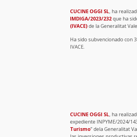
CUCINE OGGI SL
, ha reali
IMDIGA/2023/232
que ha sid
(IVACE)
de la Generalitat Val
Ha sido subvencionado con 38
IVACE.
CUCINE OGGI SL
, ha realiza
expediente INPYME/2024/143 q
Turismo
” dela Generalitat V
las inversiones productivas r