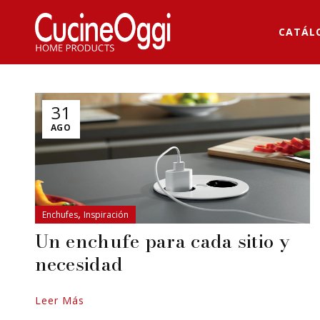
CATÁL
31
AGO
,
Enchufes
Inspiración
Un enchufe para cada sitio y
necesidad
Leer Más