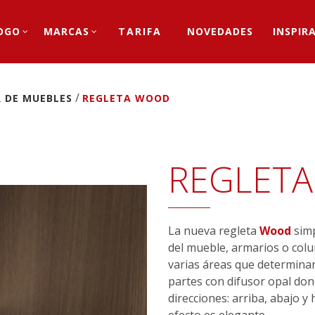
OGO
MARCAS
TARIFA
NOVEDADES
INSPIR
/
R DE MUEBLES
REGLETA WOOD
REGLET
La nueva regleta
Wood
simp
del mueble, armarios o colu
varias áreas que determinan 
partes con difusor opal dond
direcciones: arriba, abajo y