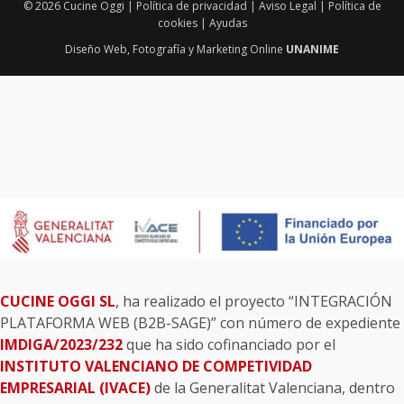
© 2026 Cucine Oggi |
Política de privacidad
|
Aviso Legal
|
Política de
cookies
|
Ayudas
Diseño Web
,
Fotografía
y
Marketing Online
UNANIME
CUCINE OGGI SL
, ha realizado el proyecto “INTEGRACIÓN
PLATAFORMA WEB (B2B-SAGE)” con número de expediente
IMDIGA/2023/232
que ha sido cofinanciado por el
INSTITUTO VALENCIANO DE COMPETIVIDAD
EMPRESARIAL (IVACE)
de la Generalitat Valenciana, dentro