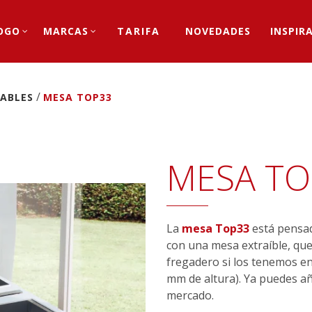
OGO
MARCAS
TARIFA
NOVEDADES
INSPIR
/
ABLES
MESA TOP33
MESA TO
La
mesa Top33
está pensada
con una mesa extraíble, que 
fregadero si los tenemos e
mm de altura). Ya puedes a
mercado.