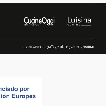
Diseño Web
,
Fotografía
y
Marketing Online
UNANIME