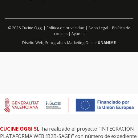
© 2026 Cucine Oggi |
Política de privacidad
|
Aviso Legal
|
Política de
cookies
|
Ayudas
Diseño Web
,
Fotografía
y
Marketing Online
UNANIME
CUCINE OGGI SL
, ha realizado el proyecto “INTEGRACIÓN
PLATAFORMA WEB (B2B-SAGE)” con número de expediente