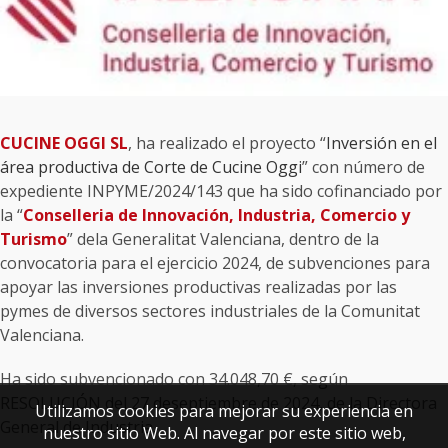
CUCINE OGGI SL
, ha realizado el proyecto “
Inversión en el
área productiva de Corte de Cucine Oggi
” con número de
expediente INPYME/2024/143 que ha sido cofinanciado por
la “
Conselleria de Innovación, Industria, Comercio y
Turismo
” dela Generalitat Valenciana, dentro de la
convocatoria para el ejercicio 2024, de subvenciones para
apoyar las inversiones productivas realizadas por las
pymes de diversos sectores industriales de la Comunitat
Valenciana.
Ha sido subvencionado con 34.048,70 €, según
RESOLUCIÓN del 27 deseptiembre de 2024, de la Directora
Utilizamos cookies para mejorar su experiencia en
General de Industria.
nuestro sitio Web. Al navegar por este sitio web,