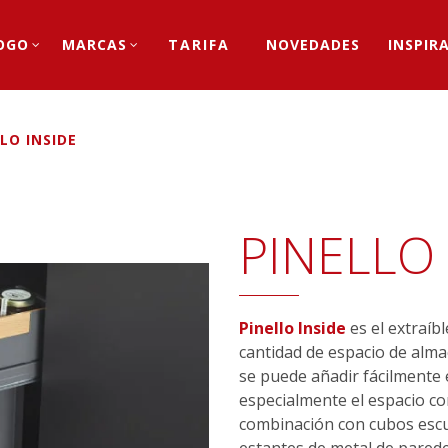
OGO
MARCAS
TARIFA
NOVEDADES
INSPIR
LO INSIDE
PINELLO 
Pinello Inside
es el extraíb
cantidad de espacio de al
se puede añadir fácilmente
especialmente el espacio co
combinación con cubos escur