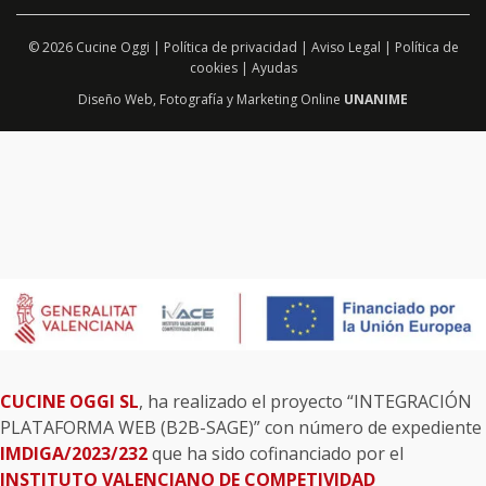
© 2026 Cucine Oggi |
Política de privacidad
|
Aviso Legal
|
Política de
cookies
|
Ayudas
Diseño Web
,
Fotografía
y
Marketing Online
UNANIME
CUCINE OGGI SL
, ha realizado el proyecto “INTEGRACIÓN
PLATAFORMA WEB (B2B-SAGE)” con número de expediente
IMDIGA/2023/232
que ha sido cofinanciado por el
INSTITUTO VALENCIANO DE COMPETIVIDAD