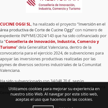
CUCINE OGGI SL
, ha realizado el proyecto “
Inversión en el
área productiva de Corte de Cucine Oggi
” con número de
expediente INPYME/2024/143 que ha sido cofinanciado por
la “
Conselleria de Innovación, Industria, Comercio y
Turismo
” dela Generalitat Valenciana, dentro de la
convocatoria para el ejercicio 2024, de subvenciones para
apoyar las inversiones productivas realizadas por las
pymes de diversos sectores industriales de la Comunitat
Valenciana.
Ha sido subvencionado con 34.048,70 €, según
RESOLUCIÓN del 27 deseptiembre de 2024, de la Directora
Utilizamos cookies para mejorar su experiencia en
General de Industria.
nuestro sitio Web. Al navegar por este sitio web,
aceptas el uso que hacemos de las cookies.