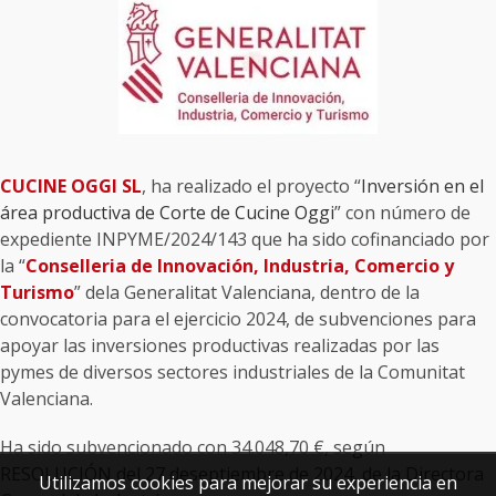
CUCINE OGGI SL
, ha realizado el proyecto “
Inversión en el
área productiva de Corte de Cucine Oggi
” con número de
expediente INPYME/2024/143 que ha sido cofinanciado por
la “
Conselleria de Innovación, Industria, Comercio y
Turismo
” dela Generalitat Valenciana, dentro de la
convocatoria para el ejercicio 2024, de subvenciones para
apoyar las inversiones productivas realizadas por las
pymes de diversos sectores industriales de la Comunitat
Valenciana.
Ha sido subvencionado con 34.048,70 €, según
RESOLUCIÓN del 27 deseptiembre de 2024, de la Directora
Utilizamos cookies para mejorar su experiencia en