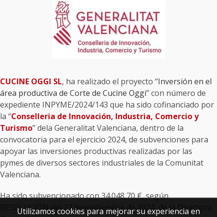
CUCINE OGGI SL
, ha realizado el proyecto “
Inversión en el
área productiva de Corte de Cucine Oggi
” con número de
expediente INPYME/2024/143 que ha sido cofinanciado por
la “
Conselleria de Innovación, Industria, Comercio y
Turismo
” dela Generalitat Valenciana, dentro de la
convocatoria para el ejercicio 2024, de subvenciones para
apoyar las inversiones productivas realizadas por las
pymes de diversos sectores industriales de la Comunitat
Valenciana.
Ha sido subvencionado con 34.048,70 €, según
RESOLUCIÓN del 27 deseptiembre de 2024, de la Directora
Utilizamos cookies para mejorar su experiencia en