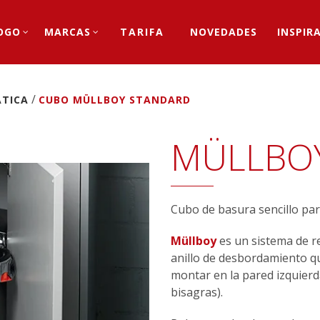
OGO
MARCAS
TARIFA
NOVEDADES
INSPIR
/
ÁTICA
CUBO MÜLLBOY STANDARD
MÜLLBO
Cubo de basura sencillo par
Müllboy
es un sistema de r
anillo de desbordamiento q
montar en la pared izquierda
bisagras).