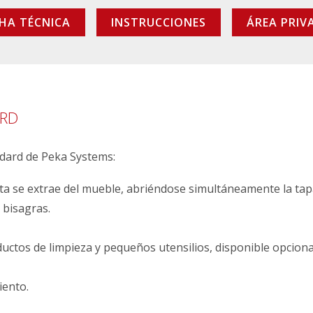
CHA TÉCNICA
INSTRUCCIONES
ÁREA PRIV
ARD
ndard de Peka Systems:
rta se extrae del mueble, abriéndose simultáneamente la tap
 bisagras.
uctos de limpieza y pequeños utensilios, disponible opcion
iento.