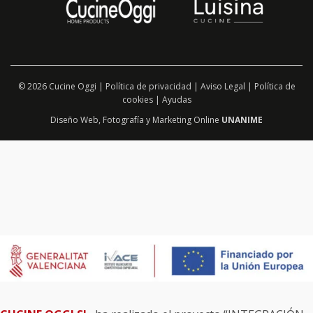
© 2026 Cucine Oggi |
Política de privacidad
|
Aviso Legal
|
Política de
cookies
|
Ayudas
Diseño Web
,
Fotografía
y
Marketing Online
UNANIME