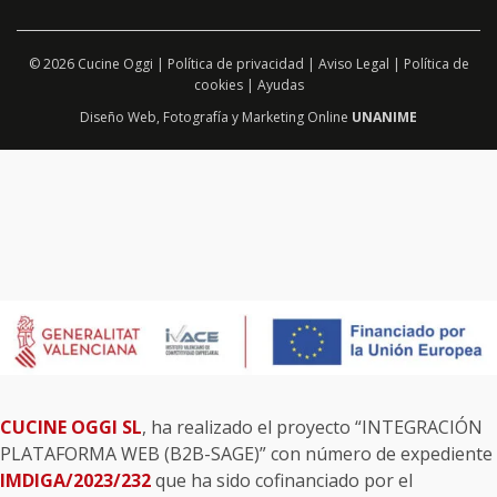
© 2026 Cucine Oggi |
Política de privacidad
|
Aviso Legal
|
Política de
cookies
|
Ayudas
Diseño Web
,
Fotografía
y
Marketing Online
UNANIME
CUCINE OGGI SL
, ha realizado el proyecto “INTEGRACIÓN
PLATAFORMA WEB (B2B-SAGE)” con número de expediente
IMDIGA/2023/232
que ha sido cofinanciado por el